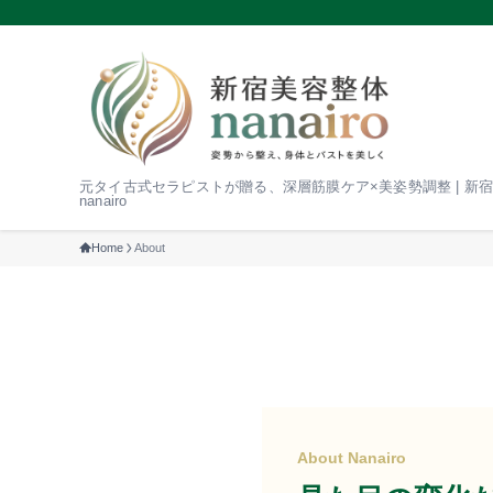
元タイ古式セラピストが贈る、深層筋膜ケア×美姿勢調整 | 新
nanairo
Home
About
About Nanairo