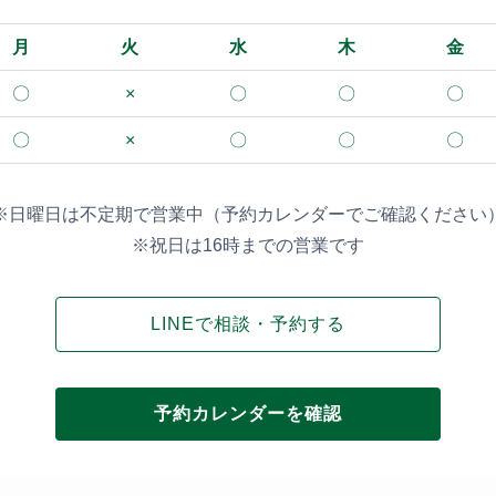
月
火
水
木
金
〇
×
〇
〇
〇
〇
×
〇
〇
〇
※日曜日は不定期で営業中（予約カレンダーでご確認ください
※祝日は16時までの営業です
LINEで相談・予約する
予約カレンダーを確認