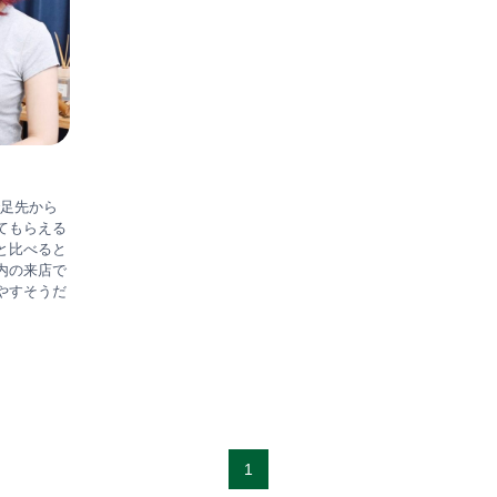
で足先から
てもらえる
と比べると
内の来店で
やすそうだ
1