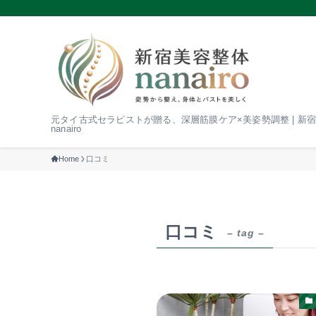
元タイ古式セラピストが贈る、深層筋膜ケア×美姿勢調整 | 新
nanairo
Home
口コミ
口コミ
– tag –