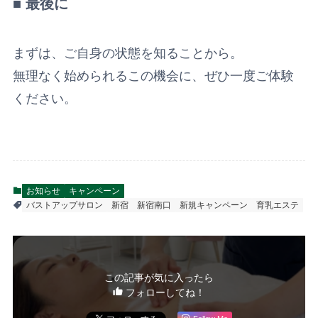
■ 最後に
まずは、ご自身の状態を知ることから。
無理なく始められるこの機会に、ぜひ一度ご体験
ください。
お知らせ
キャンペーン
バストアップサロン
新宿
新宿南口
新規キャンペーン
育乳エステ
この記事が気に入ったら
フォローしてね！