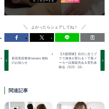
Follow Me
よかったらシェアしてね！
【大阪開催】自分に合うブ
新宿美容整体nanairo 移転
ラで身体が変わる！下着メ
のお知らせ
ーカー試着販売会＆育乳体
験会（5/23・24）
関連記事